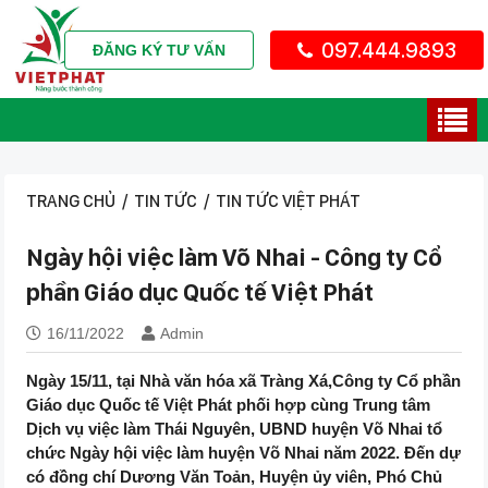
097.444.9893
ĐĂNG KÝ TƯ VẤN
TRANG CHỦ
/
TIN TỨC
/
TIN TỨC VIỆT PHÁT
Ngày hội việc làm Võ Nhai - Công ty Cổ
phần Giáo dục Quốc tế Việt Phát
16/11/2022
Admin
Ngày 15/11, tại Nhà văn hóa xã Tràng Xá,Công ty Cổ phần
Giáo dục Quốc tế Việt Phát phối hợp cùng Trung tâm
Dịch vụ việc làm Thái Nguyên, UBND huyện Võ Nhai tổ
chức Ngày hội việc làm huyện Võ Nhai năm 2022. Đến dự
có đồng chí Dương Văn Toản, Huyện ủy viên, Phó Chủ