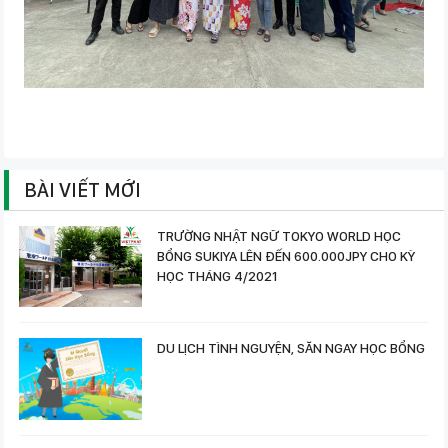
BÀI VIẾT MỚI
TRƯỜNG NHẬT NGỮ TOKYO WORLD HỌC
BỔNG SUKIYA LÊN ĐẾN 600.000JPY CHO KỲ
HỌC THÁNG 4/2021
DU LỊCH TÌNH NGUYỆN, SĂN NGAY HỌC BỔNG