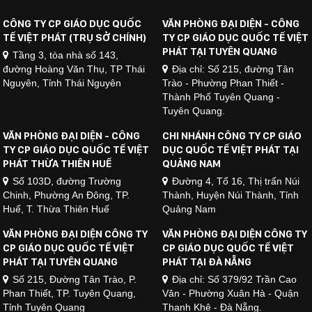
CÔNG TY CP GIÁO DỤC QUỐC
VĂN PHÒNG ĐẠI DIỆN - CÔNG
TẾ VIỆT PHÁT (TRỤ SỞ CHÍNH)
TY CP GIÁO DỤC QUỐC TẾ VIỆT
PHÁT TẠI TUYÊN QUANG
Tầng 3, tòa nhà số 143,
đường Hoàng Văn Thụ, TP Thái
Địa chỉ: Số 215, đường Tân
Nguyên, Tỉnh Thái Nguyên
Trào - Phường Phan Thiết -
Thành Phố Tuyên Quang -
Tuyên Quang.
VĂN PHÒNG ĐẠI DIỆN - CÔNG
CHI NHÁNH CÔNG TY CP GIÁO
TY CP GIÁO DỤC QUỐC TẾ VIỆT
DỤC QUỐC TẾ VIỆT PHÁT TẠI
PHÁT THỪA THIÊN HUẾ
QUẢNG NAM
Số 103D, đường Trường
Đường 4, Tổ 16, Thị trấn Núi
Chinh, Phường An Đông, TP.
Thành, Huyện Núi Thành, Tỉnh
Huế, T. Thừa Thiên Huế
Quảng Nam
VĂN PHÒNG ĐẠI DIỆN CÔNG TY
VĂN PHÒNG ĐẠI DIỆN CÔNG TY
CP GIÁO DỤC QUỐC TẾ VIỆT
CP GIÁO DỤC QUỐC TẾ VIỆT
PHÁT TẠI TUYÊN QUANG
PHÁT TẠI ĐÀ NẴNG
Số 215, Đường Tân Trào, P.
Địa chỉ: Số 379/92 Trần Cao
Phan Thiết, TP. Tuyên Quang,
Vân - Phường Xuân Hà - Quận
Tỉnh Tuyên Quang
Thanh Khê - Đà Nẵng.