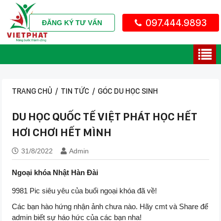
097.444.9893
ĐĂNG KÝ TƯ VẤN
TRANG CHỦ
/
TIN TỨC
/
GÓC DU HỌC SINH
DU HỌC QUỐC TẾ VIỆT PHÁT HỌC HẾT
HƠI CHƠI HẾT MÌNH
31/8/2022
Admin
Ngoại khóa Nhật Hàn Đài
9981 Pic siêu yêu của buổi ngoại khóa đã về!
Các bạn hào hứng nhận ảnh chưa nào. Hãy cmt và Share để
admin biết sự háo hức của các bạn nha!