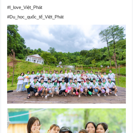
#I_love_Việt_Phát
#Du_học_quốc_tế_Việt_Phát