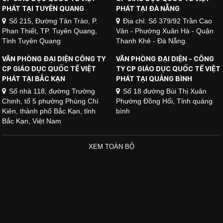
PHÁT TẠI TUYÊN QUANG
PHÁT TẠI ĐÀ NẴNG
Số 215, Đường Tân Trào, P.
Địa chỉ: Số 379/92 Trần Cao
Phan Thiết, TP. Tuyên Quang,
Vân - Phường Xuân Hà - Quận
Tỉnh Tuyên Quang
Thanh Khê - Đà Nẵng.
VĂN PHÒNG ĐẠI DIỆN CÔNG TY
VĂN PHÒNG ĐẠI DIỆN - CÔNG
CP GIÁO DỤC QUỐC TẾ VIỆT
TY CP GIÁO DỤC QUỐC TẾ VIỆT
PHÁT TẠI BẮC KẠN
PHÁT TẠI QUẢNG BÌNH
Số nhà 118, đường Trường
Số 18 đường Bùi Thị Xuân
Chinh, tổ 5 phường Phùng Chí
Phường Đồng Hối, Tỉnh quảng
Kiên, thành phố Bắc Kạn, tỉnh
bình
Bắc Kạn, Việt Nam
XEM TOÀN BỘ