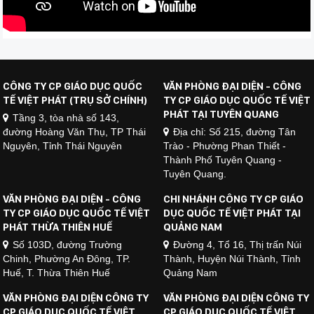
CÔNG TY CP GIÁO DỤC QUỐC
VĂN PHÒNG ĐẠI DIỆN - CÔNG
TẾ VIỆT PHÁT (TRỤ SỞ CHÍNH)
TY CP GIÁO DỤC QUỐC TẾ VIỆT
PHÁT TẠI TUYÊN QUANG
Tầng 3, tòa nhà số 143,
đường Hoàng Văn Thụ, TP Thái
Địa chỉ: Số 215, đường Tân
Nguyên, Tỉnh Thái Nguyên
Trào - Phường Phan Thiết -
Thành Phố Tuyên Quang -
Tuyên Quang.
VĂN PHÒNG ĐẠI DIỆN - CÔNG
CHI NHÁNH CÔNG TY CP GIÁO
TY CP GIÁO DỤC QUỐC TẾ VIỆT
DỤC QUỐC TẾ VIỆT PHÁT TẠI
PHÁT THỪA THIÊN HUẾ
QUẢNG NAM
Số 103D, đường Trường
Đường 4, Tổ 16, Thị trấn Núi
Chinh, Phường An Đông, TP.
Thành, Huyện Núi Thành, Tỉnh
Huế, T. Thừa Thiên Huế
Quảng Nam
VĂN PHÒNG ĐẠI DIỆN CÔNG TY
VĂN PHÒNG ĐẠI DIỆN CÔNG TY
CP GIÁO DỤC QUỐC TẾ VIỆT
CP GIÁO DỤC QUỐC TẾ VIỆT