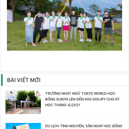
BÀI VIẾT MỚI
TRƯỜNG NHẬT NGỮ TOKYO WORLD HỌC
BỔNG SUKIYA LÊN ĐẾN 600.000JPY CHO KỲ
HỌC THÁNG 4/2021
DU LỊCH TÌNH NGUYỆN, SĂN NGAY HỌC BỔNG